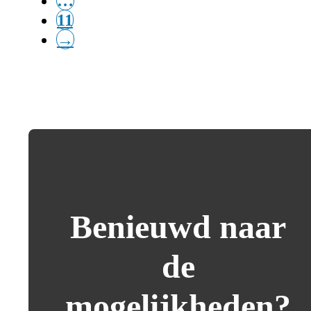
…
11
→
Benieuwd naar
de
mogelijkheden?