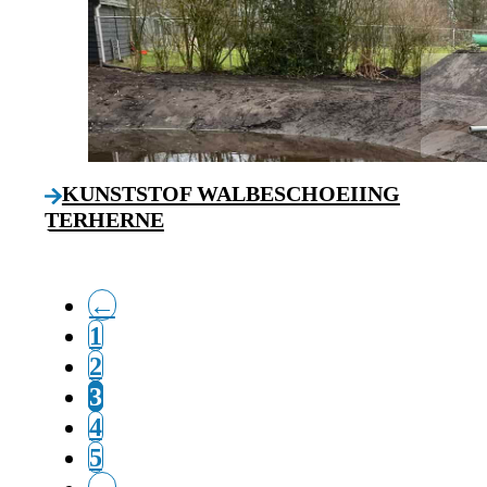
KUNSTSTOF WALBESCHOEIING
TERHERNE
←
1
2
3
4
5