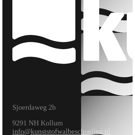
Sjoerdaweg 2b
9291 NH Kollum
info@kunststofwalbeschoeiing.nl