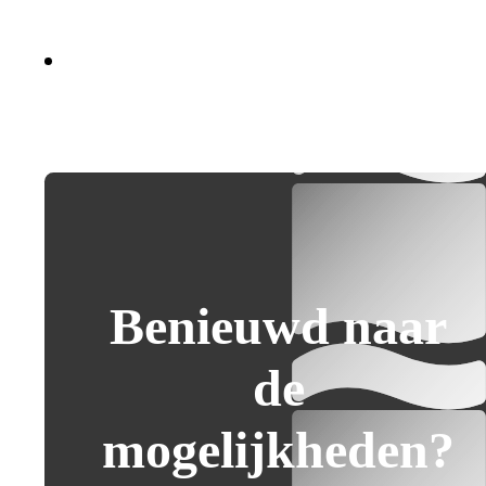
Benieuwd naar
de
mogelijkheden?